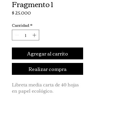
Fragmento 1
Precio
$ 25.000
Cantidad
*
Agregar al carrito
Realizar compra
Libreta media carta de 40 hojas
en papel ecológico.
Fragmento 1.
Las niñas son siempre más altas
que los niños en los salones de
5to de primaria